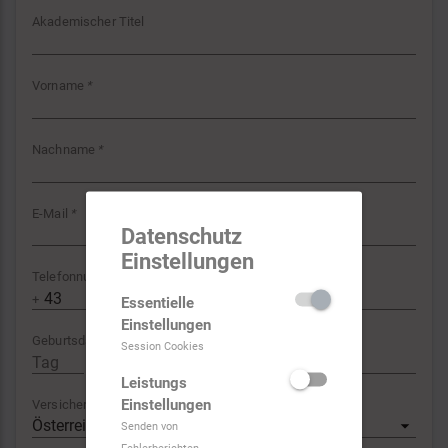
Akademischer Titel
Vorname
*
Nachname
*
E-Mail
*
Datenschutz
Einstellungen
Telefonnummer
*
+
(
)
Essentielle
Einstellungen
Geburtsdatum
Session Cookies
.
.
Leistungs
Einstellungen
Versichert in
Österreich
Senden von